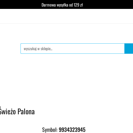
Darmowa wysyłka od 129 zł
wa mielona
Zestawy degustacyjne
Zestawy prezentowe
Dzie
acyjne
Zestawy prezentowe
Dzierżawa ekspresu
Świeżo Palona
Symbol:
9934323945