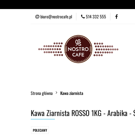
Kawa ziarnista
Ka
biuro@nostrocafe.pl
514 332 555
Kawa ziarnista
Kawa mielona
Zestawy degust
Strona główna
Kawa ziarnista
Kawa Ziarnista ROSSO 1KG - Arabika - 
POLECAMY