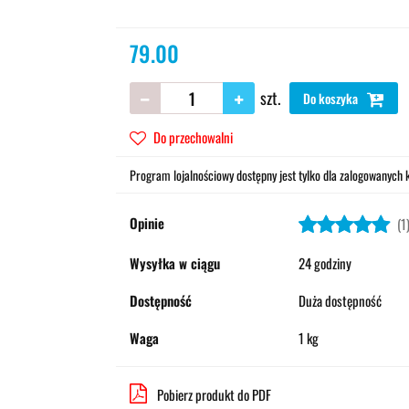
79.00
szt.
Do koszyka
Do przechowalni
Program lojalnościowy dostępny jest tylko dla zalogowanych k
Opinie
(1
Wysyłka w ciągu
24 godziny
Dostępność
Duża dostępność
Waga
1 kg
Pobierz produkt do PDF