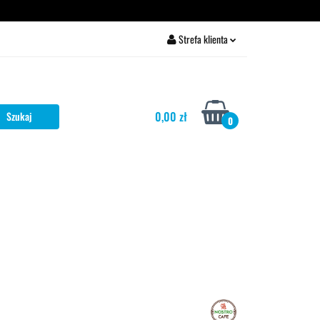
rżawa ekspresu
Strefa klienta
Zaloguj się
Zarejestruj się
0,00 zł
Dodaj zgłoszenie
0