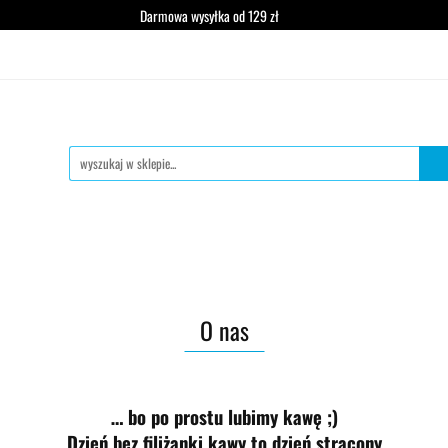
Darmowa wysyłka od 129 zł
wa mielona
Zestawy degustacyjne
Zestawy prezentowe
Dzie
acyjne
Zestawy prezentowe
Dzierżawa ekspresu
O nas
… bo po prostu lubimy kawę ;)
Dzień bez filiżanki kawy to dzień stracony