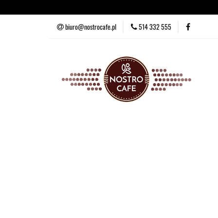
Kawa ziarnista
Ka
biuro@nostrocafe.pl
514 332 555
Kawa ziarnista
Kawa mielona
Zestawy degust