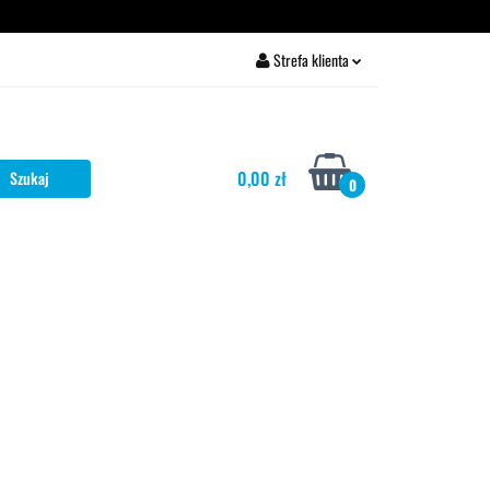
rżawa ekspresu
Strefa klienta
Zaloguj się
Zarejestruj się
0,00 zł
Dodaj zgłoszenie
0