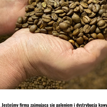
Jesteśmy firmą zajmującą się paleniem i dystrybucją kawy na